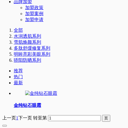
品牌加盟
加盟政策
加盟案例
加盟申请
全部
水润透肌系列
雪肌焕颜系列
多肽舒缓修复系列
明眸亮彩美眼系列
骄阳防晒系列
推荐
热门
最新
金纯钻石眼霜
上一页
1
下一页
转至第