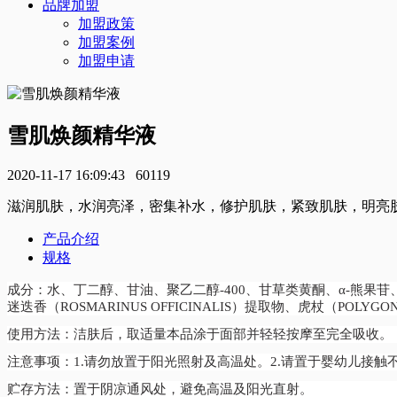
品牌加盟
加盟政策
加盟案例
加盟申请
雪肌焕颜精华液
2020-11-17 16:09:43
60119
滋润肌肤，水润亮泽，密集补水，修护肌肤，紧致肌肤，明亮
产品介绍
规格
成分：水、丁二醇、甘油、聚乙二醇-400、甘草类黄酮、α-熊果苷、3
迷迭香（ROSMARINUS OFFICINALIS）提取物、虎杖（PO
使用方法：洁肤后，取适量本品涂于面部并轻轻按摩至完全吸收。
注意事项：1.请勿放置于阳光照射及高温处。2.请置于婴幼儿接触
贮存方法：置于阴凉通风处，避免高温及阳光直射。