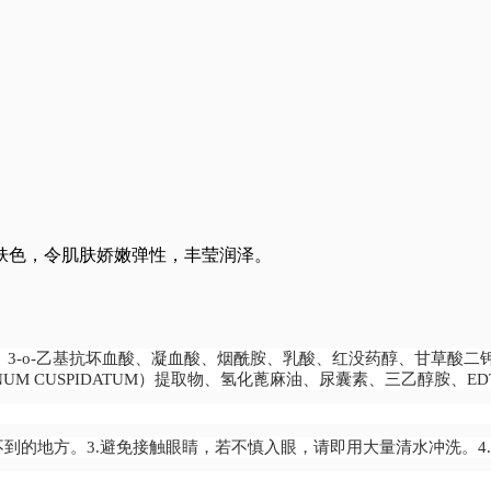
肤色，令肌肤娇嫩弹性，丰莹润泽。
-o-乙基抗坏血酸、凝血酸、烟酰胺、乳酸、红没药醇、甘草酸二钾、芦荟提
LYGONUM CUSPIDATUM）提取物、氢化蓖麻油、尿囊素、三乙醇胺、
不到的地方。3.避免接触眼睛，若不慎入眼，请即用大量清水冲洗。